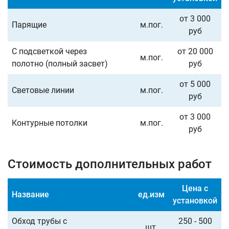
от 3 000
Парящие
м.пог.
руб
С подсветкой через
от 20 000
м.пог.
полотно (полный засвет)
руб
от 5 000
Световые линии
м.пог.
руб
от 3 000
Контурные потолки
м.пог.
руб
Стоимость дополнительных работ
Цена с
Название
ед.изм
установкой
Обход трубы с
250 - 500
шт.